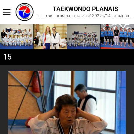
TAEKWONDO PLANAIS
club agrée jeunesse et sports n° 3922 s/14 en date du 19 février 2014
15