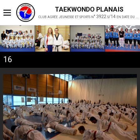
TAEKWONDO PLANAIS
club agrée jeunesse et sports n° 3922 s/14 en date du 19 février 2014
16