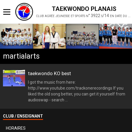
TAEKWONDO PLANAIS
club agrée jeunesse et sports n° 3922 s/14 en date du 19 février 2014
martialarts
taekwondo KO best
I got the music from here:
http://www.youtube.com/trackonerecordings If you
liked the old song better, you can get it yourself from
audioswap - search ...
CLUB / ENSEIGNANT
HORAIRES