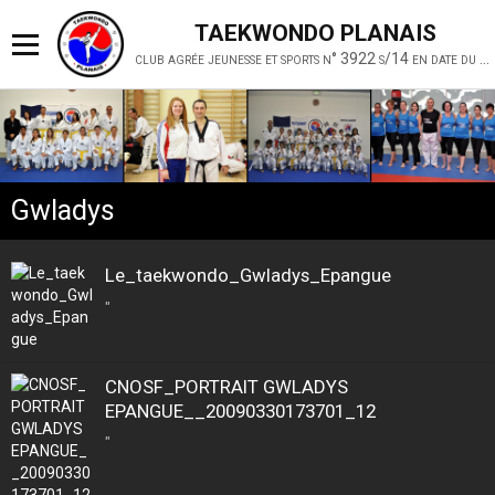
TAEKWONDO PLANAIS
club agrée jeunesse et sports n° 3922 s/14 en date du 19 février 2014
Gwladys
Le_taekwondo_Gwladys_Epangue
"
CNOSF_PORTRAIT GWLADYS
EPANGUE__20090330173701_12
"