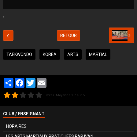
"
RETOUR
TAEKWONDO
KOREA
ARTS
MARTIAL
Partager
Facebook
Twitter
Email
3
votes. Moyenne
1.7
sur 5.
CLUB / ENSEIGNANT
HORAIRES
LES ARTS MARTIAUX PRATIQUEES PAR IVAN