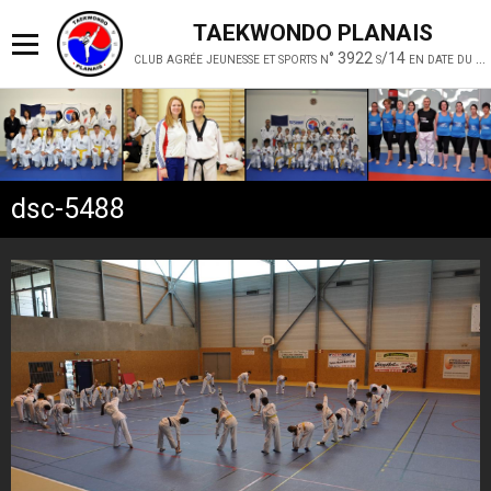
TAEKWONDO PLANAIS
club agrée jeunesse et sports n° 3922 s/14 en date du 19 février 2014
dsc-5488