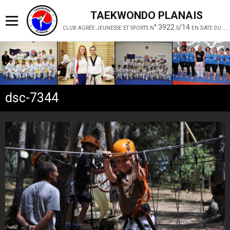
TAEKWONDO PLANAIS
club agrée jeunesse et sports n° 3922 s/14 en date du 19 février 2014
dsc-7344